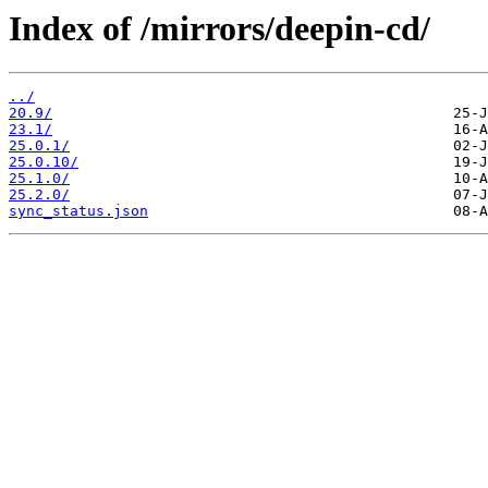
Index of /mirrors/deepin-cd/
../
20.9/
23.1/
25.0.1/
25.0.10/
25.1.0/
25.2.0/
sync_status.json