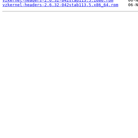
vzkernel-headers-2.6.32-042stab113.5.i686.rpm
vzkernel-headers-2.6.32-042stab113.5.x86_64.rpm